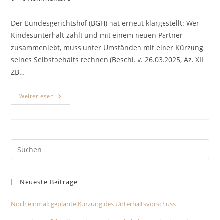
Kommentare:
Der Bundesgerichtshof (BGH) hat erneut klargestellt: Wer
Kindesunterhalt zahlt und mit einem neuen Partner
zusammenlebt, muss unter Umständen mit einer Kürzung
seines Selbstbehalts rechnen (Beschl. v. 26.03.2025, Az. XII
ZB…
BGH
Weiterlesen
Zum
Unterhaltsrecht:
Absenkung
Des
Selbstbehalts
Bei
Zusammenleben
Pre
Mit
Es
Neuem
Partner
to
Neueste Beiträge
clo
the
Noch einmal: geplante Kürzung des Unterhaltsvorschuss
sea
pan