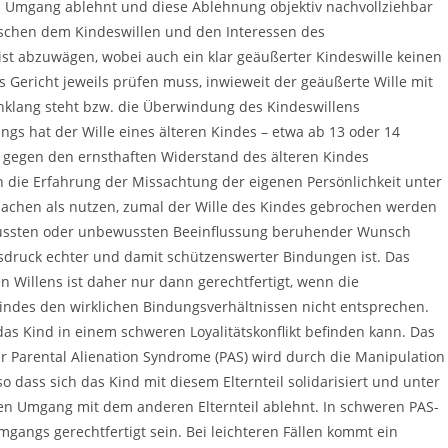
Umgang ablehnt und diese Ablehnung objektiv nachvollziehbar
schen dem Kindeswillen und den Interessen des
ist abzuwägen, wobei auch ein klar geäußerter Kindeswille keinen
s Gericht jeweils prüfen muss, inwieweit der geäußerte Wille mit
nklang steht bzw. die Überwindung des Kindeswillens
ngs hat der Wille eines älteren Kindes – etwa ab 13 oder 14
n gegen den ernsthaften Widerstand des älteren Kindes
ie Erfahrung der Missachtung der eigenen Persönlichkeit unter
chen als nutzen, zumal der Wille des Kindes gebrochen werden
ewussten oder unbewussten Beeinflussung beruhender Wunsch
usdruck echter und damit schützenswerter Bindungen ist. Das
n Willens ist daher nur dann gerechtfertigt, wenn die
ndes den wirklichen Bindungsverhältnissen nicht entsprechen.
 das Kind in einem schweren Loyalitätskonflikt befinden kann. Das
r Parental Alienation Syndrome (PAS) wird durch die Manipulation
 so dass sich das Kind mit diesem Elternteil solidarisiert und unter
n Umgang mit dem anderen Elternteil ablehnt. In schweren PAS-
mgangs gerechtfertigt sein. Bei leichteren Fällen kommt ein