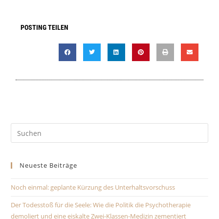
a
t
POSTING TEILEN
i
v
e
:
Neueste Beiträge
Noch einmal: geplante Kürzung des Unterhaltsvorschuss
Der Todesstoß für die Seele: Wie die Politik die Psychotherapie
demoliert und eine eiskalte Zwei-Klassen-Medizin zementiert