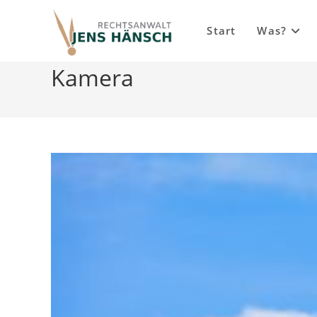
Inhalt
Zum
springen
Inhalt
Start
Was?
springen
Kamera