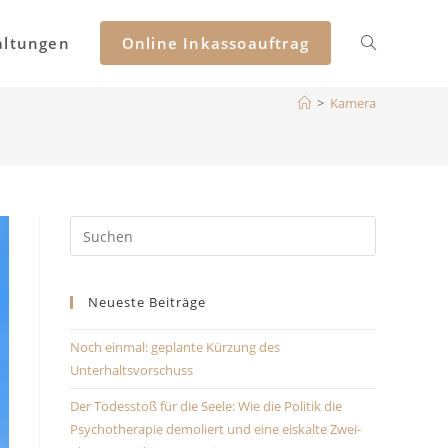
altungen
Online Inkassoauftrag
Website-
>
Kamera
Suche
umschalten
Press
Escape
to
Neueste Beiträge
close
the
Noch einmal: geplante Kürzung des
search
Unterhaltsvorschuss
panel.
Der Todesstoß für die Seele: Wie die Politik die
Psychotherapie demoliert und eine eiskalte Zwei-