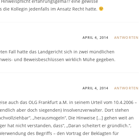
Hinweispflicht erfahrungsgemä?? eine gewisse
s die Kollegin jedenfalls im Ansatz Recht hatte.
APRIL 4, 2014
ANTWORTEN
ten Fall hatte das Landgericht sich in zwei mündlichen
inweis- und Beweisbeschlüssen wirklich Mühe gegeben.
APRIL 4, 2014
ANTWORTEN
eise auch das OLG Frankfurt a.M. in seinem Urteil vom 10.4.2006 –
tendlich aber doch siegenden) Insolvenzverwalter. Dort stehen
achvollziehbar“, „herausmogeln“, Die Hinweise […] gehen weit an
ger hat nicht verstanden, dass“, „Daran scheitert er gründlich.“,
r Verwendung des Begriffs – den Vortrag der Beklagten für