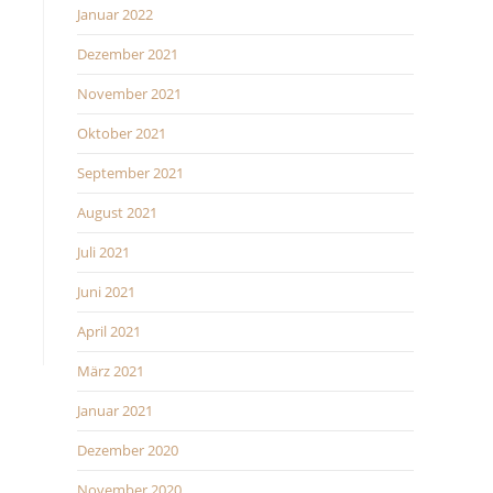
l
Januar 2022
t
Dezember 2021
e
r
November 2021
n
Oktober 2021
a
September 2021
t
i
August 2021
v
Juli 2021
e
:
Juni 2021
April 2021
März 2021
Januar 2021
Dezember 2020
November 2020