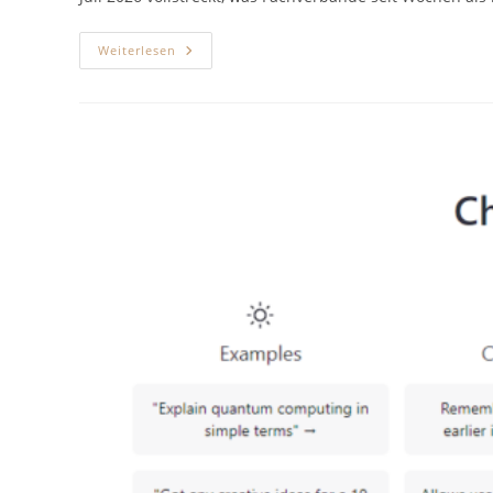
Der
Weiterlesen
Todesstoß
Für
Die
Seele:
Wie
Die
Politik
Die
Psychotherapie
Demoliert
Und
Eine
Eiskalte
Zwei-
Klassen-
Medizin
Zementiert