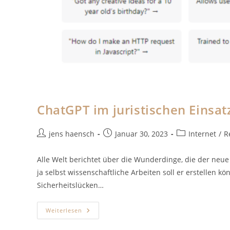
ChatGPT im juristischen Einsat
Beitrags-
Beitrag
Beitrags-
jens haensch
Januar 30, 2023
Internet
/
R
Autor:
veröffentlicht:
Kategorie:
Alle Welt berichtet über die Wunderdinge, die der neu
ja selbst wissenschaftliche Arbeiten soll er erstelle
Sicherheitslücken…
ChatGPT
Weiterlesen
Im
Juristischen