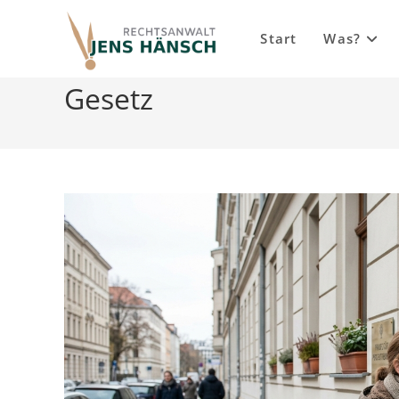
Inhalt
Zum
springen
Inhalt
Start
Was?
springen
Gesetz