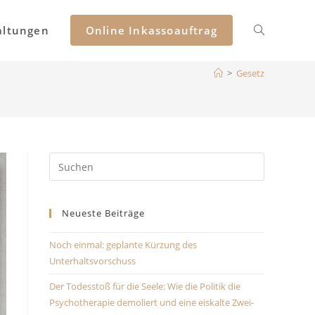
altungen
Online Inkassoauftrag
Website-
>
Gesetz
Suche
umschalten
Press
Escape
to
Neueste Beiträge
close
the
Noch einmal: geplante Kürzung des
search
Unterhaltsvorschuss
panel.
Der Todesstoß für die Seele: Wie die Politik die
Psychotherapie demoliert und eine eiskalte Zwei-