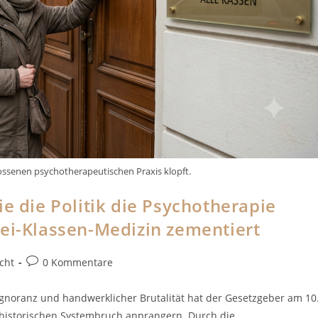
lossenen psychotherapeutischen Praxis klopft.
ie die Politik die Psychotherapie
wei-Klassen-Medizin zementiert
Beitrags-
cht
0 Kommentare
Kommentare:
 Ignoranz und handwerklicher Brutalität hat der Gesetzgeber am 10
ls historischen Systembruch anprangern. Durch die…