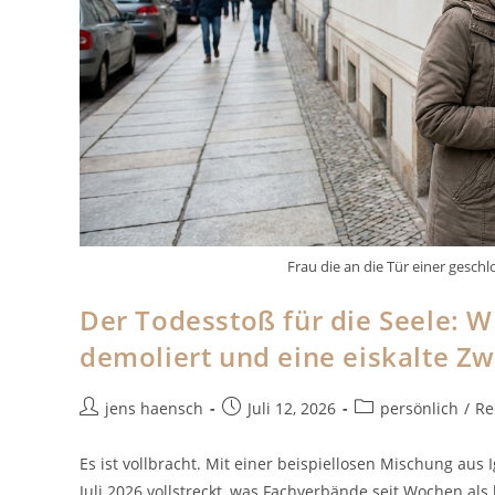
Frau die an die Tür einer gesch
Der Todesstoß für die Seele: W
demoliert und eine eiskalte Z
Beitrags-
Beitrag
Beitrags-
jens haensch
Juli 12, 2026
persönlich
/
Re
Autor:
veröffentlicht:
Kategorie:
Es ist vollbracht. Mit einer beispiellosen Mischung aus
Juli 2026 vollstreckt, was Fachverbände seit Wochen a