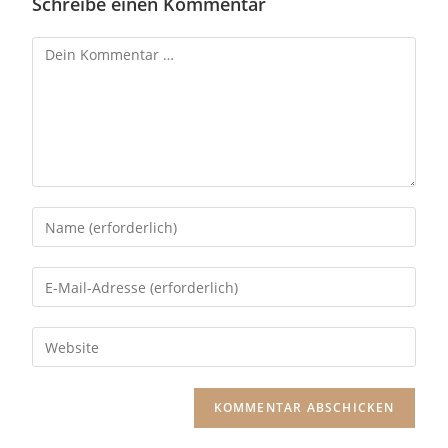
Schreibe einen Kommentar
A
l