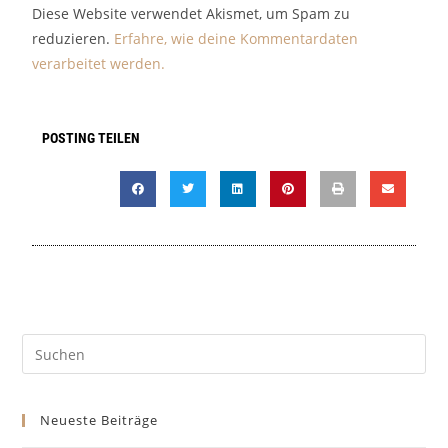
t
Diese Website verwendet Akismet, um Spam zu
e
reduzieren.
Erfahre, wie deine Kommentardaten
r
verarbeitet werden.
n
a
t
POSTING TEILEN
i
v
e
:
Neueste Beiträge