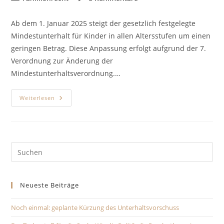
Kategorie:
Kommentare:
Ab dem 1. Januar 2025 steigt der gesetzlich festgelegte
Mindestunterhalt für Kinder in allen Altersstufen um einen
geringen Betrag. Diese Anpassung erfolgt aufgrund der 7.
Verordnung zur Änderung der
Mindestunterhaltsverordnung.…
Nur
Weiterlesen
Moderat
Höherer
Mindestunterhalt
Für
Kinder
Ab
2025
Pre
–
Es
Was
Ändert
to
Sich
Für
Neueste Beiträge
clo
Eltern
Und
the
Kinder?
Noch einmal: geplante Kürzung des Unterhaltsvorschuss
sea
pan