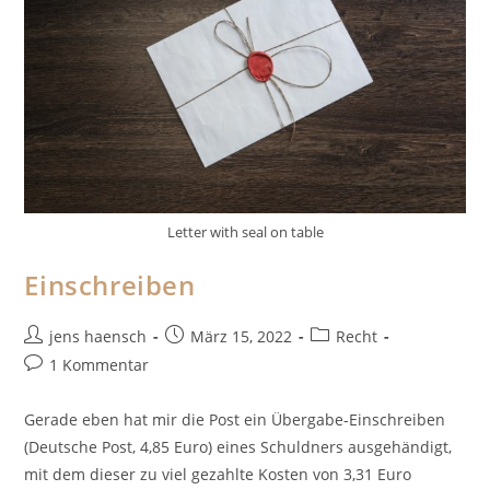
Letter with seal on table
Einschreiben
Beitrags-
Beitrag
Beitrags-
jens haensch
März 15, 2022
Recht
Autor:
veröffentlicht:
Kategorie:
Beitrags-
1 Kommentar
Kommentare:
Gerade eben hat mir die Post ein Übergabe-Einschreiben
(Deutsche Post, 4,85 Euro) eines Schuldners ausgehändigt,
mit dem dieser zu viel gezahlte Kosten von 3,31 Euro