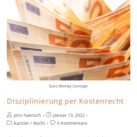
Euro Money Concept
Disziplinierung per Kostenrecht
Beitrags-
Beitrag
jens haensch
Januar 13, 2022
Autor:
veröffentlicht:
Beitrags-
Beitrags-
Kanzlei
/
Recht
0 Kommentare
Kategorie:
Kommentare: