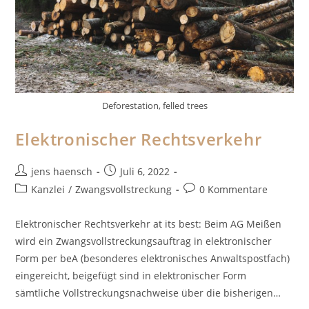
Deforestation, felled trees
Elektronischer Rechtsverkehr
Beitrags-
Beitrag
jens haensch
Juli 6, 2022
Autor:
veröffentlicht:
Beitrags-
Beitrags-
Kanzlei
/
Zwangsvollstreckung
0 Kommentare
Kategorie:
Kommentare:
Elektronischer Rechtsverkehr at its best: Beim AG Meißen
wird ein Zwangsvollstreckungsauftrag in elektronischer
Form per beA (besonderes elektronisches Anwaltspostfach)
eingereicht, beigefügt sind in elektronischer Form
sämtliche Vollstreckungsnachweise über die bisherigen…