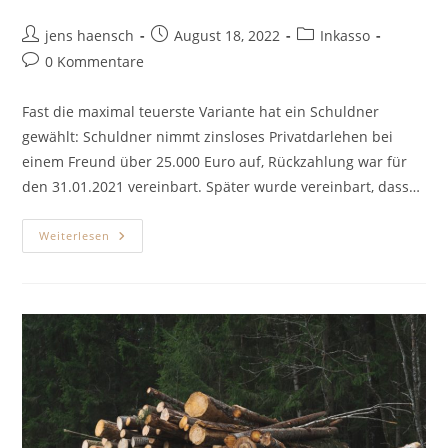
Beitrags-
Beitrag
Beitrags-
jens haensch
August 18, 2022
Inkasso
Autor:
veröffentlicht:
Kategorie:
Beitrags-
0 Kommentare
Kommentare:
Fast die maximal teuerste Variante hat ein Schuldner
gewählt: Schuldner nimmt zinsloses Privatdarlehen bei
einem Freund über 25.000 Euro auf, Rückzahlung war für
den 31.01.2021 vereinbart. Später wurde vereinbart, dass…
Maximal
Weiterlesen
Teuer