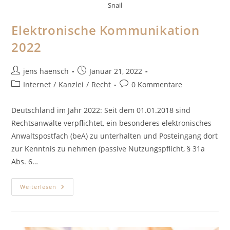
Snail
Elektronische Kommunikation
2022
Beitrags-
Beitrag
jens haensch
Januar 21, 2022
Autor:
veröffentlicht:
Beitrags-
Beitrags-
Internet
/
Kanzlei
/
Recht
0 Kommentare
Kategorie:
Kommentare:
Deutschland im Jahr 2022: Seit dem 01.01.2018 sind
Rechtsanwälte verpflichtet, ein besonderes elektronisches
Anwaltspostfach (beA) zu unterhalten und Posteingang dort
zur Kenntnis zu nehmen (passive Nutzungspflicht, § 31a
Abs. 6…
Elektronische
Weiterlesen
Kommunikation
2022