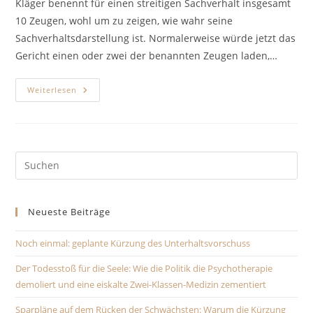
Kläger benennt für einen streitigen Sachverhalt insgesamt
10 Zeugen, wohl um zu zeigen, wie wahr seine
Sachverhaltsdarstellung ist. Normalerweise würde jetzt das
Gericht einen oder zwei der benannten Zeugen laden,…
Disziplinierung
Weiterlesen
Per
Kostenrecht
Pre
Es
to
Neueste Beiträge
clo
the
Noch einmal: geplante Kürzung des Unterhaltsvorschuss
sea
pan
Der Todesstoß für die Seele: Wie die Politik die Psychotherapie
demoliert und eine eiskalte Zwei-Klassen-Medizin zementiert
Sparpläne auf dem Rücken der Schwächsten: Warum die Kürzung