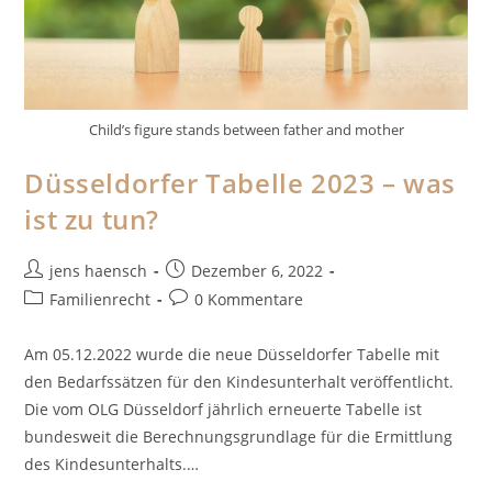
Child’s figure stands between father and mother
Düsseldorfer Tabelle 2023 – was
ist zu tun?
Beitrags-
Beitrag
jens haensch
Dezember 6, 2022
Autor:
veröffentlicht:
Beitrags-
Beitrags-
Familienrecht
0 Kommentare
Kategorie:
Kommentare:
Am 05.12.2022 wurde die neue Düsseldorfer Tabelle mit
den Bedarfssätzen für den Kindesunterhalt veröffentlicht.
Die vom OLG Düsseldorf jährlich erneuerte Tabelle ist
bundesweit die Berechnungsgrundlage für die Ermittlung
des Kindesunterhalts.…