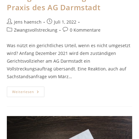
Praxis des AG Darmstadt
Beitrags-
Beitrag
jens haensch
Juli 1, 2022
Autor:
veröffentlicht:
Beitrags-
Beitrags-
Zwangsvollstreckung
0 Kommentare
Kategorie:
Kommentare:
Was nützt ein gerichtliches Urteil, wenn es nicht umgesetzt
wird? Anfang Dezember 2021 wird dem zuständigen
Gerichtsvollzieher am AG Darmstadt ein
Vollstreckungsauftrag übersandt. Eine Reaktion, auch auf
Sachstandsanfrage vom März…
Zwangsvollstreckung
Weiterlesen
In
Der
Praxis
Des
AG
Darmstadt