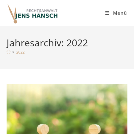
Inhalt
Zum
springen
Inhalt
Menü
springen
Jahresarchiv: 2022
>
2022