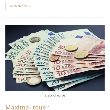
Düsseldorfer
Weiterlesen
Tabelle
2023
–
Was
Ist
Zu
Tun?
stack of euros
Maximal teuer