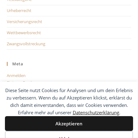
Urheberrecht
Versicherungsrecht
Wettbewerbsrecht
Zwangsvollstreckung
Meta
Anmelden
Eintrags-Feed
Kommentar-Feed
Diese Seite nutzt Cookies für Analysen und um dein Erlebnis
WordPress.org
zu verbessern. Wenn du auf Akzeptieren klickst, erklärst du
dich damit einverstanden, dass wir Cookies verwenden.
Erfahre mehr auf unserer
Datenschutzerklärung
.
Akzeptieren
Kontakt
Impressum
Datenschutzhinweise