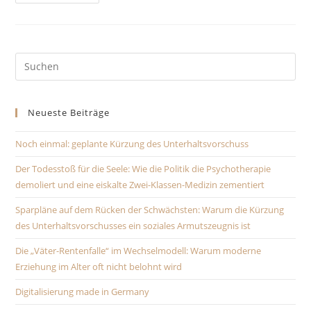
„Väter-
Rentenfalle“
Im
Wechselmodell:
Warum
Moderne
Erziehung
Pre
Im
Es
Alter
Oft
to
Nicht
Belohnt
Neueste Beiträge
clo
Wird
the
Noch einmal: geplante Kürzung des Unterhaltsvorschuss
sea
pan
Der Todesstoß für die Seele: Wie die Politik die Psychotherapie
demoliert und eine eiskalte Zwei-Klassen-Medizin zementiert
Sparpläne auf dem Rücken der Schwächsten: Warum die Kürzung
des Unterhaltsvorschusses ein soziales Armutszeugnis ist
Die „Väter-Rentenfalle“ im Wechselmodell: Warum moderne
Erziehung im Alter oft nicht belohnt wird
Digitalisierung made in Germany