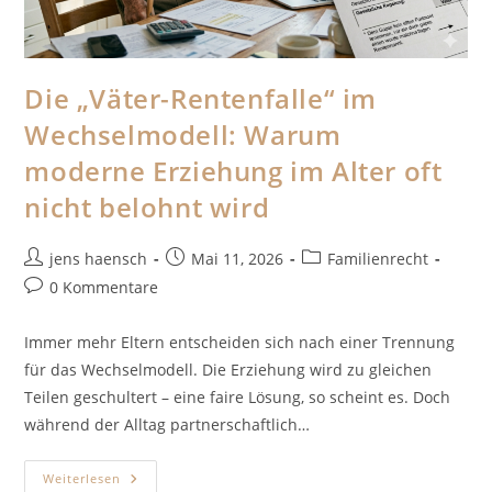
Die „Väter-Rentenfalle“ im
Wechselmodell: Warum
moderne Erziehung im Alter oft
nicht belohnt wird
Beitrags-
Beitrag
Beitrags-
jens haensch
Mai 11, 2026
Familienrecht
Autor:
veröffentlicht:
Kategorie:
Beitrags-
0 Kommentare
Kommentare:
Immer mehr Eltern entscheiden sich nach einer Trennung
für das Wechselmodell. Die Erziehung wird zu gleichen
Teilen geschultert – eine faire Lösung, so scheint es. Doch
während der Alltag partnerschaftlich…
Die
Weiterlesen