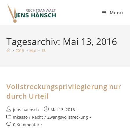
Inhalt
Zum
springen
Inhalt
Menü
springen
Tagesarchiv: Mai 13, 2016
>
2016
>
Mai
>
13.
Vollstreckungsprivilegierung nur
durch Urteil
Beitrags-
Beitrag
jens haensch
Mai 13, 2016
Autor:
veröffentlicht:
Beitrags-
Inkasso
/
Recht
/
Zwangsvollstreckung
Kategorie:
Beitrags-
0 Kommentare