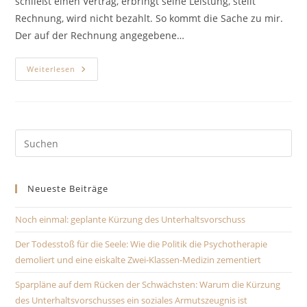
schließt einen Vertrag, erbringt seine Leistung, stellt
Rechnung, wird nicht bezahlt. So kommt die Sache zu mir.
Der auf der Rechnung angegebene…
Zwei
Weiterlesen
Buchstaben
Pre
Es
to
Neueste Beiträge
clo
the
Noch einmal: geplante Kürzung des Unterhaltsvorschuss
sea
pan
Der Todesstoß für die Seele: Wie die Politik die Psychotherapie
demoliert und eine eiskalte Zwei-Klassen-Medizin zementiert
Sparpläne auf dem Rücken der Schwächsten: Warum die Kürzung
des Unterhaltsvorschusses ein soziales Armutszeugnis ist