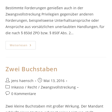
Kommentare:
Bestimmte Forderungen genießen auch in der
Zwangsvollstreckung Privilegien gegenüber anderen
Forderungen, beispielsweise Unterhaltsansprüche oder
Ansprüche aus vorsätzlichen unerlaubten Handlungen, für
die nach § 850d ZPO bzw. § 850f Abs. 2…
Vollstreckungsprivilegierung
Weiterlesen
Nur
Durch
Urteil
Zwei Buchstaben
Beitrags-
Beitrag
jens haensch
Mai 13, 2016
Autor:
veröffentlicht:
Beitrags-
Inkasso
/
Recht
/
Zwangsvollstreckung
Kategorie:
Beitrags-
0 Kommentare
Kommentare:
Zwei kleine Buchstaben mit großer Wirkung. Der Mandant