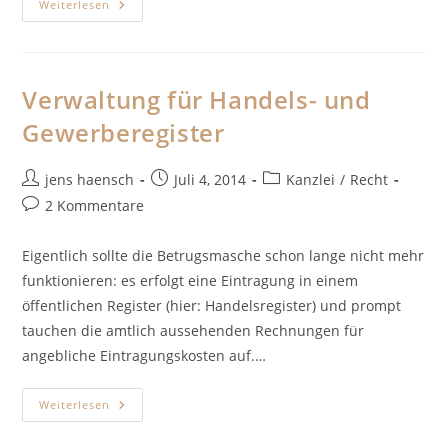
Unwirksame
Weiterlesen
Vergütungsvereinbarung:
Was
Bekommt
Der
Anwalt
Verwaltung für Handels- und
Gewerberegister
Beitrags-
Beitrag
Beitrags-
jens haensch
Juli 4, 2014
Kanzlei
/
Recht
Autor:
veröffentlicht:
Kategorie:
Beitrags-
2 Kommentare
Kommentare:
Eigentlich sollte die Betrugsmasche schon lange nicht mehr
funktionieren: es erfolgt eine Eintragung in einem
öffentlichen Register (hier: Handelsregister) und prompt
tauchen die amtlich aussehenden Rechnungen für
angebliche Eintragungskosten auf.…
Verwaltung
Weiterlesen
Für
Handels-
Und