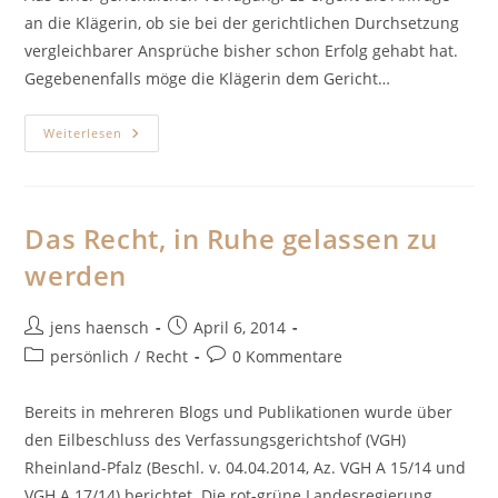
an die Klägerin, ob sie bei der gerichtlichen Durchsetzung
vergleichbarer Ansprüche bisher schon Erfolg gehabt hat.
Gegebenenfalls möge die Klägerin dem Gericht…
Die
Weiterlesen
Zweifel
Des
Richters
Das Recht, in Ruhe gelassen zu
werden
Beitrags-
Beitrag
jens haensch
April 6, 2014
Autor:
veröffentlicht:
Beitrags-
Beitrags-
persönlich
/
Recht
0 Kommentare
Kategorie:
Kommentare:
Bereits in mehreren Blogs und Publikationen wurde über
den Eilbeschluss des Verfassungsgerichtshof (VGH)
Rheinland-Pfalz (Beschl. v. 04.04.2014, Az. VGH A 15/14 und
VGH A 17/14) berichtet. Die rot-grüne Landesregierung