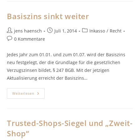
Gewerberegister
Basiszins sinkt weiter
Beitrags-
Beitrag
Beitrags-
jens haensch
Juli 1, 2014
Inkasso
/
Recht
Autor:
veröffentlicht:
Kategorie:
Beitrags-
0 Kommentare
Kommentare:
Jedes Jahr zum 01.01. und zum 01.07. wird der Basiszins
neu festgelegt, der die Grundlage für die gesetzlichen
Verzugszinsen bildet, § 247 BGB. Mit der jetzigen
Aktualisierung erreicht der Basiszins…
Basiszins
Weiterlesen
Sinkt
Weiter
Trusted-Shops-Siegel und „Zweit-
Shop“