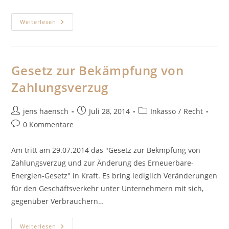
Gefährliches
Weiterlesen
Spiel
Gesetz zur Bekämpfung von
Zahlungsverzug
Beitrags-
Beitrag
Beitrags-
jens haensch
Juli 28, 2014
Inkasso
/
Recht
Autor:
veröffentlicht:
Kategorie:
Beitrags-
0 Kommentare
Kommentare:
Am tritt am 29.07.2014 das "Gesetz zur Bekmpfung von
Zahlungsverzug und zur Änderung des Erneuerbare-
Energien-Gesetz" in Kraft. Es bring lediglich Veränderungen
für den Geschäftsverkehr unter Unternehmern mit sich,
gegenüber Verbrauchern…
Gesetz
Weiterlesen