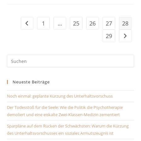
1
…
25
26
27
28
Zur vorherigen Seite
29
Zur näc
Pre
Es
to
Neueste Beiträge
clo
the
Noch einmal: geplante Kürzung des Unterhaltsvorschuss
sea
pan
Der Todesstoß für die Seele: Wie die Politik die Psychotherapie
demoliert und eine eiskalte Zwei-Klassen-Medizin zementiert
Sparpläne auf dem Rücken der Schwächsten: Warum die Kürzung
des Unterhaltsvorschusses ein soziales Armutszeugnis ist