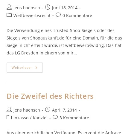
Beitrags-
Beitrag
jens haensch
Juni 18, 2014
Autor:
veröffentlicht:
Beitrags-
Beitrags-
Wettbewerbsrecht
0 Kommentare
Kategorie:
Kommentare:
Die Verwendung eines Trusted-Shop-Siegels oder des
Siegels von Shopauskunft.de für eine Domain, für die das
Siegel nicht erteilt wurde, ist wettbewerbswidrig. Das hat
das LG Dresden in einem von mir…
Trusted-
Weiterlesen
Shops-
Siegel
Und
„Zweit-
Shop“
Die Zweifel des Richters
Beitrags-
Beitrag
jens haensch
April 7, 2014
Autor:
veröffentlicht:
Beitrags-
Beitrags-
Inkasso
/
Kanzlei
3 Kommentare
Kategorie:
Kommentare:
Aus einer gerichtlichen Verfügung: Es ergeht die Anfrage