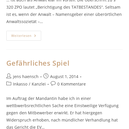
320 ZPO lautet „Berichtigung des TATBESTANDES“. Seltsam
ist es, wenn der Anwalt – Namensgeber einer überörtlichen
Anwaltssozietät –…
Wer
Weiterlesen
Lesen
Kann
…
Gefährliches Spiel
Beitrags-
Beitrag
jens haensch
August 1, 2014
Autor:
veröffentlicht:
Beitrags-
Beitrags-
Inkasso
/
Kanzlei
0 Kommentare
Kategorie:
Kommentare:
Im Auftrag der Mandantin habe ich in einer
wettbwerbsrechtlichen Sache eine Einstweilige Verfügung
gegen den Mitbewerber erwirkt. Er hat hiergegen
Widerspruch erhoben, nach mündlicher Verhandlung hat
das Gericht die EV…