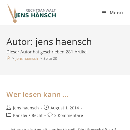
Inhalt
Zum
springen
Inhalt
Menü
springen
Autor:
jens haensch
Dieser Autor hat geschrieben 281 Artikel
>
jens haensch
>
Seite 28
Wer lesen kann …
Beitrags-
Beitrag
jens haensch
August 1, 2014
Autor:
veröffentlicht:
Beitrags-
Beitrags-
Kanzlei
/
Recht
3 Kommentare
Kategorie:
Kommentare:
… ist auch als Anwalt klar im Vorteil. Die Überschrift zu §