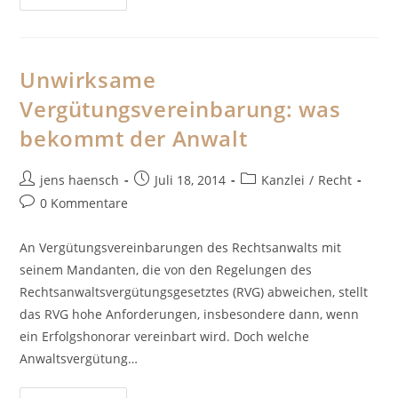
Zur
Bekämpfung
Von
Zahlungsverzug
Unwirksame
Vergütungsvereinbarung: was
bekommt der Anwalt
Beitrags-
Beitrag
Beitrags-
jens haensch
Juli 18, 2014
Kanzlei
/
Recht
Autor:
veröffentlicht:
Kategorie:
Beitrags-
0 Kommentare
Kommentare:
An Vergütungsvereinbarungen des Rechtsanwalts mit
seinem Mandanten, die von den Regelungen des
Rechtsanwaltsvergütungsgesetztes (RVG) abweichen, stellt
das RVG hohe Anforderungen, insbesondere dann, wenn
ein Erfolgshonorar vereinbart wird. Doch welche
Anwaltsvergütung…