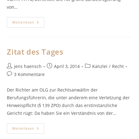
von…
Das
Weiterlesen
Recht,
In
Ruhe
Gelassen
Zu
Werden
Zitat des Tages
Beitrags-
Beitrag
Beitrags-
jens haensch
April 3, 2014
Kanzlei
/
Recht
Autor:
veröffentlicht:
Kategorie:
Beitrags-
3 Kommentare
Kommentare:
Der Richter am OLG zur Rechtsanwältin der
Berufungsführerin, die unter anderem eine Verletzung der
Hinweispflicht (§ 139 ZPO) durch das erstinstanzliche
Gericht rügt: Da haben Sie ein Verständnis von der…
Zitat
Weiterlesen
Des
Tages